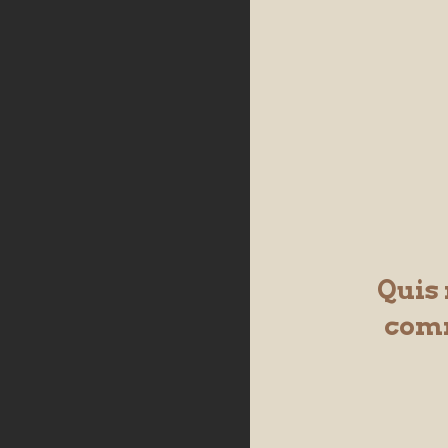
Quis 
comm