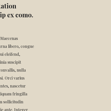
tation
uip ex como.
. Maecenas
urna libero, congue
ui eleifend,
nia suscipit
onvallis, nulla
si. Orci varius
ntes, nascetur
liquam fringilla
 sollicitudin
tie ante. Integer