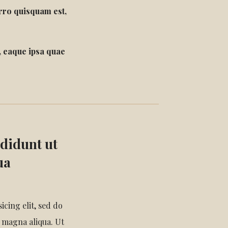
rro quisquam est,
 eaque ipsa quae
didunt ut
ua
cing elit, sed do
 magna aliqua. Ut