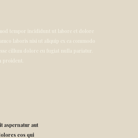
smod tempor incididunt ut labore et dolore
amco laboris nisi ut aliquip ex ea commodo
sse cillum dolore eu fugiat nulla pariatur.
n proident.
t aspernatur aut
dolores eos qui