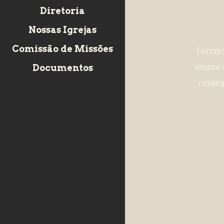
Diretoria
Nossas Igrejas
Comissão de Missões
Lorem i
magna a
Documentos
consequ