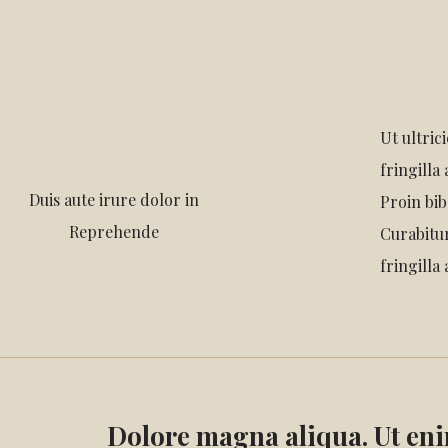
Ut ultric
fringilla
Duis aute irure dolor in
Proin bib
Reprehende
Curabitur
fringilla 
Dolore magna aliqua. Ut en