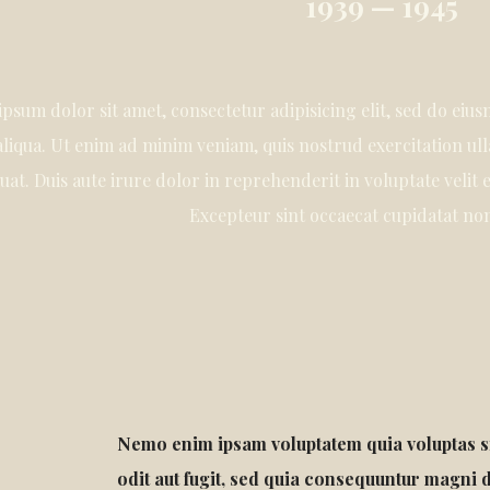
1939 — 1945
psum dolor sit amet, consectetur adipisicing elit, sed do eiu
liqua. Ut enim ad minim veniam, quis nostrud exercitation ull
at. Duis aute irure dolor in reprehenderit in voluptate velit e
Excepteur sint occaecat cupidatat no
Nemo enim ipsam voluptatem quia voluptas si
odit aut fugit, sed quia consequuntur magni 