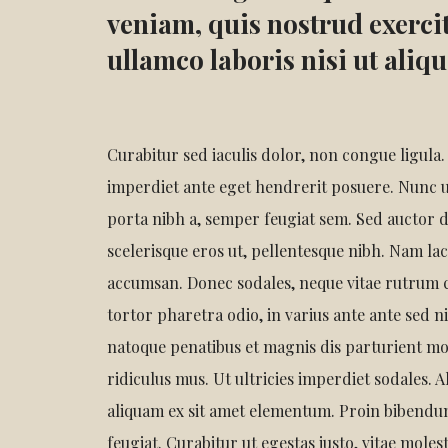
veniam, quis nostrud exerci
ullamco laboris nisi ut aliq
Curabitur sed iaculis dolor, non congue ligula
imperdiet ante eget hendrerit posuere. Nunc 
porta nibh a, semper feugiat sem. Sed auctor d
scelerisque eros ut, pellentesque nibh. Nam laci
accumsan. Donec sodales, neque vitae rutrum c
tortor pharetra odio, in varius ante ante sed ni
natoque penatibus et magnis dis parturient mo
ridiculus mus. Ut ultricies imperdiet sodales. A
aliquam ex sit amet elementum. Proin bibendum
feugiat. Curabitur ut egestas justo, vitae moles