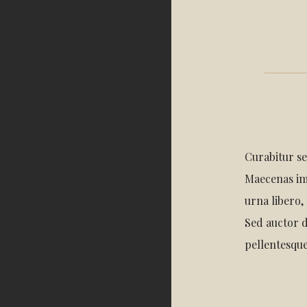
Curabitur se
Maecenas im
urna libero,
Sed auctor d
pellentesque