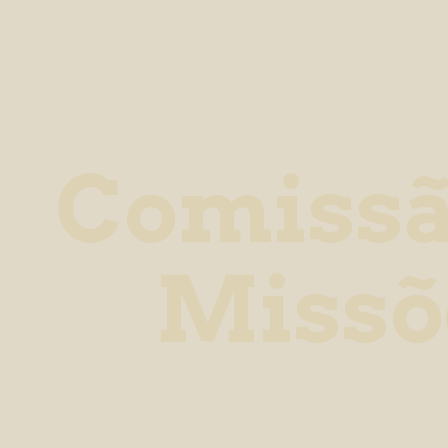
Comissã
Missõ