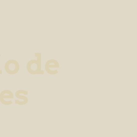
o de
es